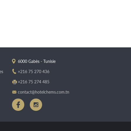
6000 Gabès - Tunisie
es
+216 75 270 436
+216 75 274 485
contact@hotelchems.com.tn