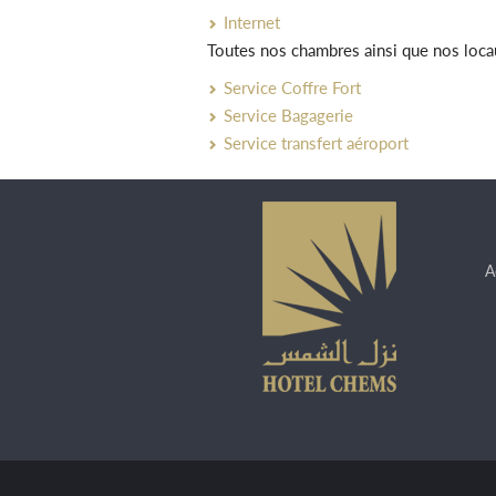
Internet
Toutes nos chambres ainsi que nos loca
Service Coffre Fort
Service Bagagerie
Service transfert aéroport
A