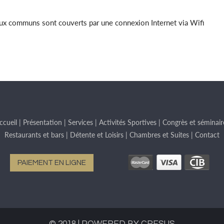
ux communs sont couverts par une connexion Internet via Wifi
ccueil
|
Présentation
|
Services
|
Activités Sportives
|
Congrès et séminair
Restaurants et bars
|
Détente et Loisirs
|
Chambres et Suites
|
Contact
PAIEMENT EN LIGNE